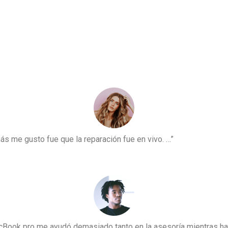
ás me gusto fue que la reparación fue en vivo. …”
Book pro me ayudó demasiado tanto en la asesoría mientras haci